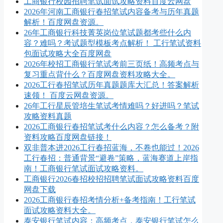
工商银行校园招聘笔试面试攻略资料百度云网盘
2026年河南工商银行春招笔试内容备考与历年真题
解析！百度网盘资源。
26年工商银行科技菁英岗位笔试题都考些什么内
容？难吗？考试题型模板考点解析！ 工行笔试资料
包面试攻略大全百度网盘
2026年校招工商银行笔试考前三页纸！高频考点与
复习重点背什么？百度网盘资料攻略大全。
2026工行春招笔试历年真题题库大汇总！答案解析
速领！ 百度云网盘资源。
26年工行星辰管培生笔试考情难吗？好进吗？笔试
攻略资料真题
2026工商银行春招笔试考什么内容？怎么备考？附
资料攻略百度网盘链接！
双非普本进2026工行春招蓝海，不卷也能过！2026
工行春招：普通背景“避卷”策略，蓝海赛道上岸指
南！工商银行笔试面试攻略资料。
工商银行2026春招校招招聘笔试面试攻略资料百度
网盘下载
2026工商银行春招考情分析+备考指南！工行笔试
面试攻略资料大全。
泰安银行笔试内容：高频考点，泰安银行笔试怎么