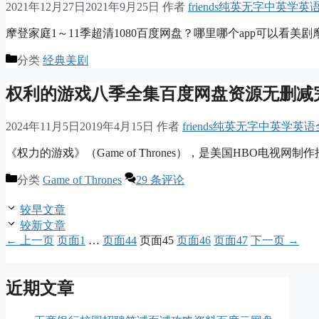
2021年12月27日
2021年9月25日
作者
friends纯英无字中英学
摩登家庭1～11季超清1080百度网盘？哪里哪个app可以看美
分类
经典美剧
权利的游戏八季全集百度网盘资源无删减
2024年11月5日
2019年4月15日
作者
friends纯英无字中英学英
《权力的游戏》（Game of Thrones），是美国HBO电
分类
Game of Thrones
29 条评论
较早文章
较新文章
←
上一页
页面
1
…
页面
44
页面
45
页面
46
页面
47
下一页
→
近期文章