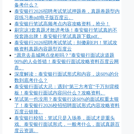
备考什么？
泰安银行2026招聘考试笔试押题卷，真题卷题型内
容练习卷pdf电子版百度云。
泰安银行笔试高频考点内容攻略资料，抢分！
刷完这3套真题才敢进考场！泰安银行笔试真的不
按套路出牌！泰安银行笔试真题下载pdf。
泰安银行2026招聘考试笔试：别傻刷EPI！笔试攻
略资料真题内容题型百度云
“愿意去县城网点坐柜吗？”泰安银行面试这道题
90%的人会答错！泰安银行面试攻略资料百度云网
盘。
深度解读：泰安银行面试形式和内容，这60%的分
数到底考什么？
泰安银行面试大忌：遇到“第三方考官”千万别背模
板！泰安银行面试内容问什么？攻略资料。
笔试第一也没用？泰安银行这60%的面试权重太狠
了！泰安银行2026校招招聘面试形式内容攻略资料
百度云链接。
泰安银行校招：笔试只是入场券，面试才是重头
戏。泰安银行面试形式，一般考什么，面试真题百
度云资源。