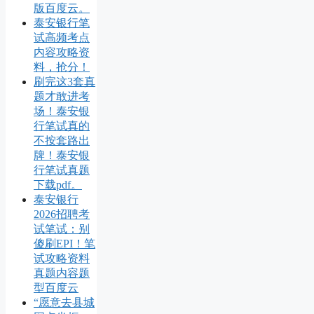
版百度云。
泰安银行笔
试高频考点
内容攻略资
料，抢分！
刷完这3套真
题才敢进考
场！泰安银
行笔试真的
不按套路出
牌！泰安银
行笔试真题
下载pdf。
泰安银行
2026招聘考
试笔试：别
傻刷EPI！笔
试攻略资料
真题内容题
型百度云
“愿意去县城