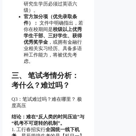
研究生学历必须过英语六
级）。
官方加分项（优先录取条
件）：
文件中明确指出，若
你在校期间是
校级以上优秀
学生干部、三好学生、获得
优秀奖学金
，或拥有金融行
业相关实习经历、具备多语
种工作能力，将被优先考
虑。
三、 笔试考情分析：
考什么？难过吗？
Q3：笔试难过吗？难在哪里？ 极
度高压
结论：难在“反人类的时间压迫”与
“机考不可逆转的机制”。
1. 工行春招实行
全国统一线下机
考
，星辰管培生考的是【科目一】