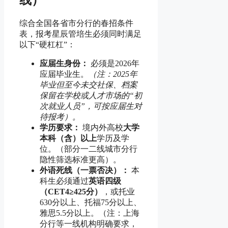
线）
综合全国各省市分行的春招条件
表，报考星辰管培生必须同时满足
以下“硬杠杠”：
应届生身份：
必须是2026年
应届毕业生。
（注：2025年
毕业但至今未交社保、档案
保留在学校或人才市场的“初
次就业人员”，可按应届生对
待报考）。
学历要求：
境内外高校
大学
本科（含）以上
学历及学
位。（部分一二线城市分行
隐性筛选标准更高）。
外语死线（一票否决）：
本
科生必须通过
英语四级
（CET4≥425分）
，或托业
630分以上、托福75分以上、
雅思5.5分以上。（注：上海
分行等一线机构明确要求，