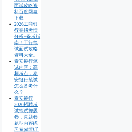
面试攻略资
料百度网盘
下载
2026工商银
行春招考情
分析+备考指
南！工行笔
试面试攻略
资料大全。
泰安银行笔
试内容：高
频考点，泰
安银行笔试
怎么备考什
么？
泰安银行
2026招聘考
试笔试押题
卷，真题卷
题型内容练
习卷pdf电子