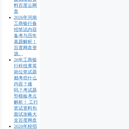
料百度云网
盘
2026年河南
工商银行春
招笔试内容
备考与历年
真题解析！
百度网盘资
源。
26年工商银
行科技菁英
岗位笔试题
都考些什么
内容？难
吗？考试题
型模板考点
解析！ 工行
笔试资料包
面试攻略大
全百度网盘
2026年校招