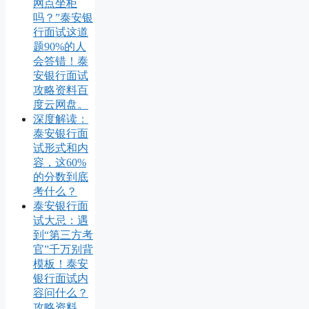
网点坐柜
吗？”泰安银
行面试这道
题90%的人
会答错！泰
安银行面试
攻略资料百
度云网盘。
深度解读：
泰安银行面
试形式和内
容，这60%
的分数到底
考什么？
泰安银行面
试大忌：遇
到“第三方考
官”千万别背
模板！泰安
银行面试内
容问什么？
攻略资料。