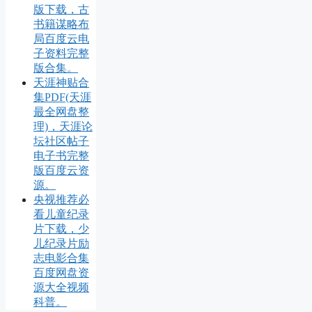
版下载，古
书籍谋略布
局百度云电
子资料完整
版合集。
天涯神贴合
集PDF(天涯
最全网盘整
理)，天涯论
坛社区帖子
电子书完整
版百度云资
源。
央视推荐必
看儿童纪录
片下载，少
儿纪录片励
志电影合集
百度网盘资
源大全视频
科普。