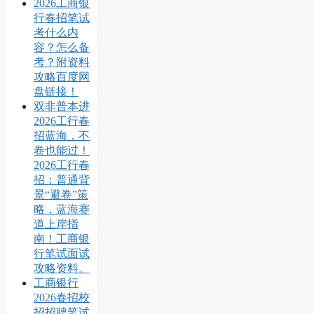
2026工商银
行春招笔试
考什么内
容？怎么备
考？附资料
攻略百度网
盘链接！
双非普本进
2026工行春
招蓝海，不
卷也能过！
2026工行春
招：普通背
景“避卷”策
略，蓝海赛
道上岸指
南！工商银
行笔试面试
攻略资料。
工商银行
2026春招校
招招聘笔试