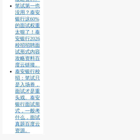
笔试第一也
没用？泰安
银行这60%
的面试权重
太狠了！泰
安银行2026
校招招聘面
试形式内容
攻略资料百
度云链接。
泰安银行校
招：笔试只
是入场券，
面试才是重
头戏。泰安
银行面试形
式，一般考
什么，面试
真题百度云
资源。