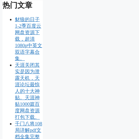
热门文章
豺狼的日子
1-2季百度云
网盘资源下
载，超清
1080p中英文
双语字幕合
集。
天涯关闭其
实是因为泄
露天机，天
涯论坛最惊
人的十大神
贴。天涯神
贴1000篇百
度网盘资源
打包下载。
千门八将108
局详解pdf文
档全集完整