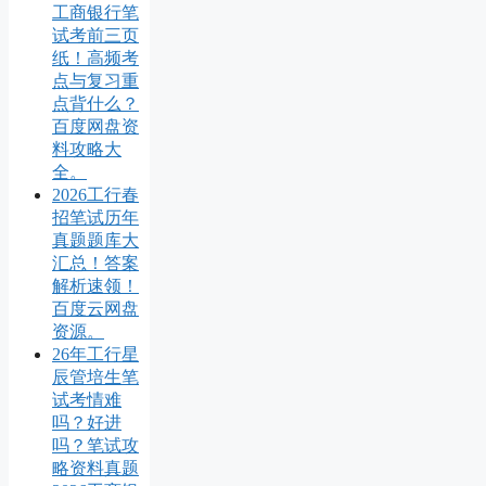
工商银行笔
试考前三页
纸！高频考
点与复习重
点背什么？
百度网盘资
料攻略大
全。
2026工行春
招笔试历年
真题题库大
汇总！答案
解析速领！
百度云网盘
资源。
26年工行星
辰管培生笔
试考情难
吗？好进
吗？笔试攻
略资料真题