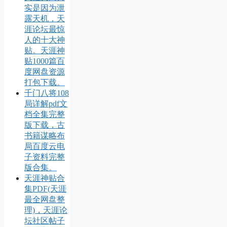
实是因为泄
露天机，天
涯论坛最惊
人的十大神
贴。天涯神
贴1000篇百
度网盘资源
打包下载。
千门八将108
局详解pdf文
档全集完整
版下载，古
书籍谋略布
局百度云电
子资料完整
版合集。
天涯神贴合
集PDF(天涯
最全网盘整
理)，天涯论
坛社区帖子