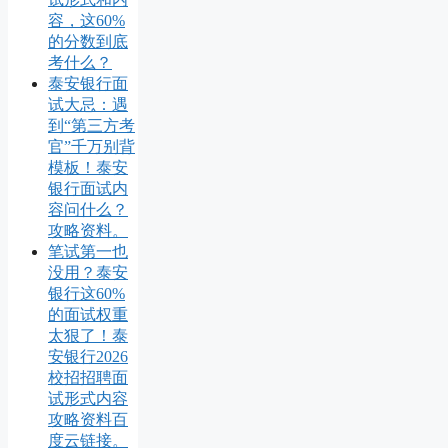
容，这60%
的分数到底
考什么？
泰安银行面
试大忌：遇
到“第三方考
官”千万别背
模板！泰安
银行面试内
容问什么？
攻略资料。
笔试第一也
没用？泰安
银行这60%
的面试权重
太狠了！泰
安银行2026
校招招聘面
试形式内容
攻略资料百
度云链接。