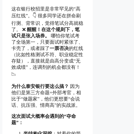
这在银行校招里是非常罕见的“高
压红线”。👇 很多同学还在拼命刷
行测、背常识，觉得笔试分高就稳
了。 ❌
醒醒！在这个规则下，笔
试只是张入场券。
哪怕你笔试考
了全场第一，只要面试时紧张了、
卡壳了，或者踩了
一票否决
的红线
（比如性格测试不符、职业稳定性
存疑），直接就是由高分变成“无
效成绩”，连调剂的机会都没有！
📉
为什么泰安银行要这么搞？
因为
他们是第三方命题+外部考官，相
比于“做题家”，他们更想要“会说
话、抗压强、情商高”的实战派。
这次面试大概率会遇到的“夺命
题”：
半结构化深挖
：对着你的简