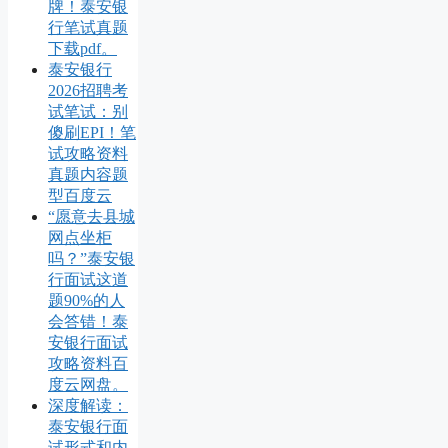
牌！泰安银
行笔试真题
下载pdf。
泰安银行
2026招聘考
试笔试：别
傻刷EPI！笔
试攻略资料
真题内容题
型百度云
“愿意去县城
网点坐柜
吗？”泰安银
行面试这道
题90%的人
会答错！泰
安银行面试
攻略资料百
度云网盘。
深度解读：
泰安银行面
试形式和内