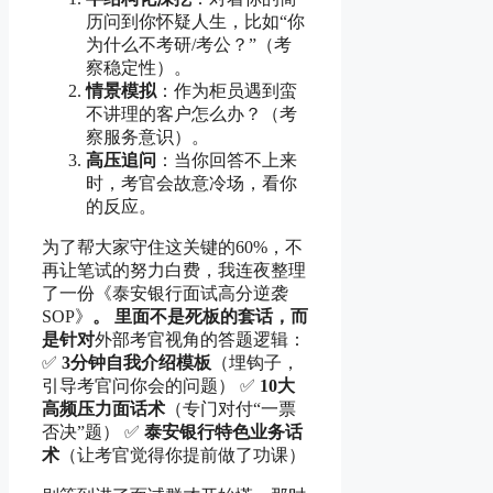
历问到你怀疑人生，比如“你
为什么不考研/考公？”（考
察稳定性）。
情景模拟
：作为柜员遇到蛮
不讲理的客户怎么办？（考
察服务意识）。
高压追问
：当你回答不上来
时，考官会故意冷场，看你
的反应。
为了帮大家守住这关键的60%，不
再让笔试的努力白费，我连夜整理
了一份《泰安银行面试高分逆袭
SOP》
。 里面不是死板的套话，而
是针对
外部考官视角的答题逻辑：
✅
3分钟自我介绍模板
（埋钩子，
引导考官问你会的问题） ✅
10大
高频压力面话术
（专门对付“一票
否决”题） ✅
泰安银行特色业务话
术
（让考官觉得你提前做了功课）