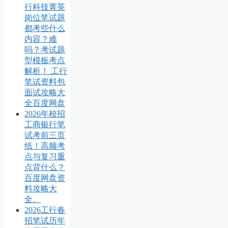
行科技菁英
岗位笔试题
都考些什么
内容？难
吗？考试题
型模板考点
解析！ 工行
笔试资料包
面试攻略大
全百度网盘
2026年校招
工商银行笔
试考前三页
纸！高频考
点与复习重
点背什么？
百度网盘资
料攻略大
全。
2026工行春
招笔试历年