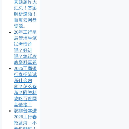
真题题库大
汇总！答案
解析速领！
百度云网盘
资源。
26年工行星
辰管培生笔
试考情难
吗？好进
吗？笔试攻
略资料真题
2026工商银
行春招笔试
考什么内
容？怎么备
考？附资料
攻略百度网
盘链接！
双非普本进
2026工行春
招蓝海，不
卷也能过！