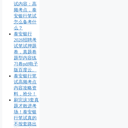
试内容：高
频考点，泰
安银行笔试
怎么备考什
么？
泰安银行
2026招聘考
试笔试押题
卷，真题卷
题型内容练
习卷pdf电子
版百度云。
泰安银行笔
试高频考点
内容攻略资
料，抢分！
刷完这3套真
题才敢进考
场！泰安银
行笔试真的
不按套路出