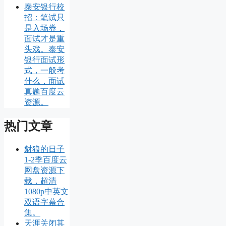
泰安银行校
招：笔试只
是入场券，
面试才是重
头戏。泰安
银行面试形
式，一般考
什么，面试
真题百度云
资源。
热门文章
豺狼的日子
1-2季百度云
网盘资源下
载，超清
1080p中英文
双语字幕合
集。
天涯关闭其