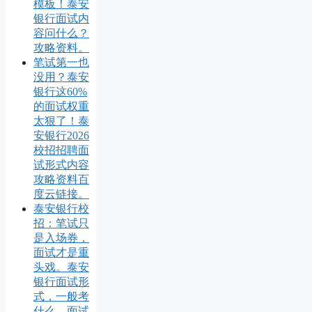
模板！泰安
银行面试内
容问什么？
攻略资料。
笔试第一也
没用？泰安
银行这60%
的面试权重
太狠了！泰
安银行2026
校招招聘面
试形式内容
攻略资料百
度云链接。
泰安银行校
招：笔试只
是入场券，
面试才是重
头戏。泰安
银行面试形
式，一般考
什么，面试