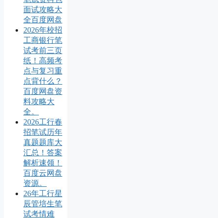
面试攻略大
全百度网盘
2026年校招
工商银行笔
试考前三页
纸！高频考
点与复习重
点背什么？
百度网盘资
料攻略大
全。
2026工行春
招笔试历年
真题题库大
汇总！答案
解析速领！
百度云网盘
资源。
26年工行星
辰管培生笔
试考情难