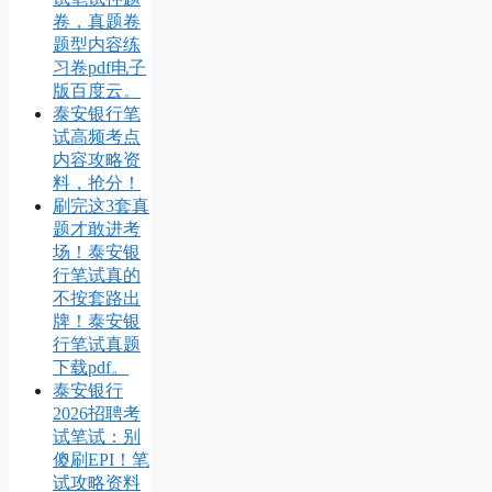
卷，真题卷
题型内容练
习卷pdf电子
版百度云。
泰安银行笔
试高频考点
内容攻略资
料，抢分！
刷完这3套真
题才敢进考
场！泰安银
行笔试真的
不按套路出
牌！泰安银
行笔试真题
下载pdf。
泰安银行
2026招聘考
试笔试：别
傻刷EPI！笔
试攻略资料