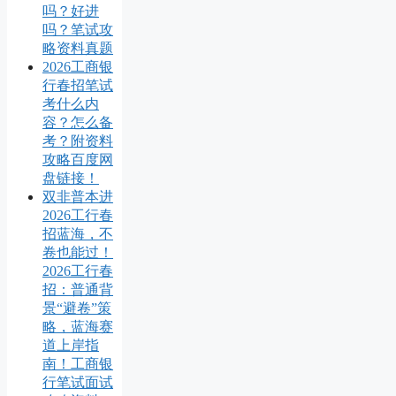
吗？好进
吗？笔试攻
略资料真题
2026工商银
行春招笔试
考什么内
容？怎么备
考？附资料
攻略百度网
盘链接！
双非普本进
2026工行春
招蓝海，不
卷也能过！
2026工行春
招：普通背
景“避卷”策
略，蓝海赛
道上岸指
南！工商银
行笔试面试