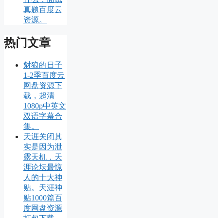
真题百度云
资源。
热门文章
豺狼的日子
1-2季百度云
网盘资源下
载，超清
1080p中英文
双语字幕合
集。
天涯关闭其
实是因为泄
露天机，天
涯论坛最惊
人的十大神
贴。天涯神
贴1000篇百
度网盘资源