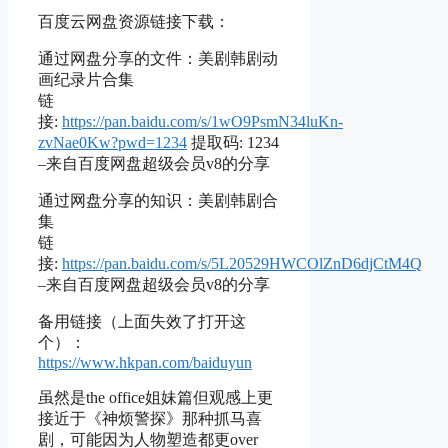
百度云网盘资源链接下载：
通过网盘分享的文件：美剧韩剧动
画纪录片合集
链
接:
https://pan.baidu.com/s/1wO9PsmN34luKn-
zvNae0Kw?pwd=1234
提取码: 1234
–来自百度网盘超级会员v8的分享
通过网盘分享的知识：美剧韩剧合
集
链
接:
https://pan.baidu.com/s/5L20529HWCOlZnD6djCtM4Q
–来自百度网盘超级会员v8的分享
备用链接（上面失效了打开这
个）：
https://www.hkpan.com/baiduyun
虽然是the office姐妹篇但观感上更
接近于《神烦警探》那种抓马喜
剧，可能因为人物塑造都更over