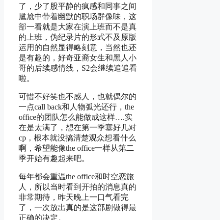
了，少了股平静的疯感和同事之间
尴尬中带着幽默的职场群像味，这
部一看就是大家在演上班而不是真
的上班，伪纪录片的形式不及原版
运用的自然显得略刻意，当然也还
是有趣的，好奇亚裔女生和黑人小
哥的后续感情线，S2会继续追追看
啦。
可惜不好笑也不感人，也就偶尔的
一点call back和人物弧光还行，the
office的团队怎么能做成这样….实
在是太满了，想在第一季塞好几对
cp，根本就没搞清楚观众想看什么
啊，希望能像the office一样从第二
季开始有趣起来吧。
每年都会重温the office和时空恋旅
人，所以当时看到开拍的消息真的
非常期待，昨天晚上一口气看完
了，一次放出真的是这部剧做得最
正确的决定。