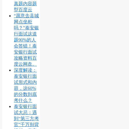
真题内容题
型百度云
“愿意去县城
网点坐柜
吗？”泰安银
行面试这道
题90%的人
会答错！泰
安银行面试
攻略资料百
度云网盘。
深度解读：
泰安银行面
试形式和内
容，这60%
的分数到底
考什么？
泰安银行面
试大忌：遇
到“第三方考
官”千万别背