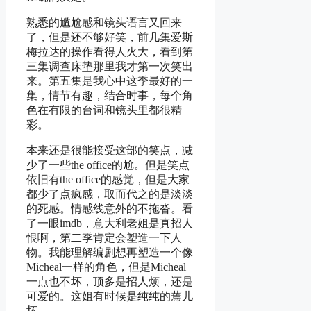
熟悉的尴尬感和镜头语言又回来
了，但是还不够好笑，前几集爱斯
梅拉达的操作看得人火大，看到第
三集调查床垫那里我才第一次笑出
来。第五集是我心中这季最好的一
集，情节有趣，结合时事，每个角
色在有限的台词和镜头里都很精
彩。
本来还是很能接受这部的笑点，减
少了一些the office的尬。但是笑点
依旧有the office的感觉，但是大家
都少了点疯感，取而代之的是淡淡
的死感。情感线意外的不拖沓。看
了一眼imdb，意大利老姐是真招人
恨啊，第二季肯定会塑造一下人
物。我能理解编剧想再塑造一个像
Micheal一样的角色，但是Micheal
一点也不坏，顶多是招人烦，还是
可爱的。这姐有时候是纯纯的蔫儿
坏。