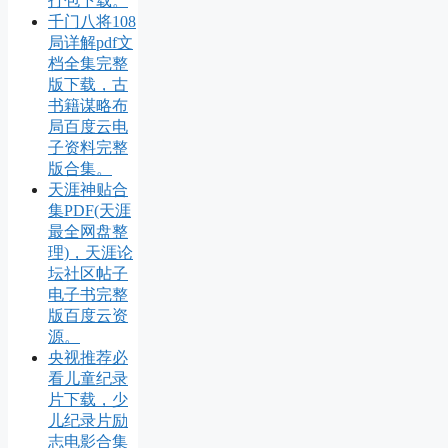
打包下载。
千门八将108
局详解pdf文
档全集完整
版下载，古
书籍谋略布
局百度云电
子资料完整
版合集。
天涯神贴合
集PDF(天涯
最全网盘整
理)，天涯论
坛社区帖子
电子书完整
版百度云资
源。
央视推荐必
看儿童纪录
片下载，少
儿纪录片励
志电影合集