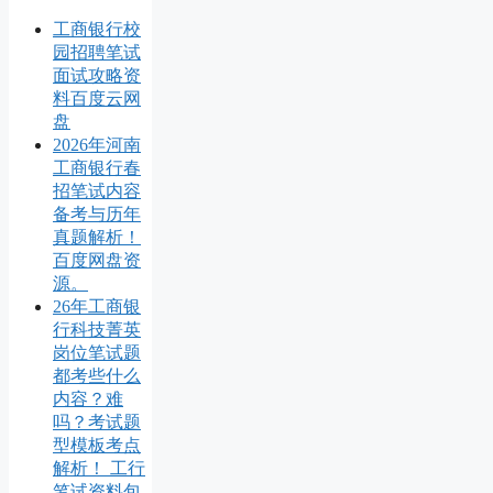
工商银行校
园招聘笔试
面试攻略资
料百度云网
盘
2026年河南
工商银行春
招笔试内容
备考与历年
真题解析！
百度网盘资
源。
26年工商银
行科技菁英
岗位笔试题
都考些什么
内容？难
吗？考试题
型模板考点
解析！ 工行
笔试资料包