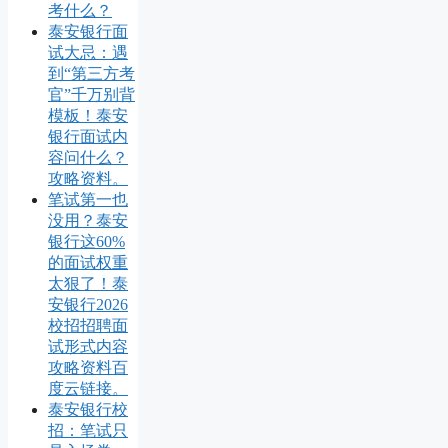
考什么？
泰安银行面
试大忌：遇
到“第三方考
官”千万别背
模板！泰安
银行面试内
容问什么？
攻略资料。
笔试第一也
没用？泰安
银行这60%
的面试权重
太狠了！泰
安银行2026
校招招聘面
试形式内容
攻略资料百
度云链接。
泰安银行校
招：笔试只