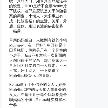
晓，真相大白。如果真的只是这样
的设定，HBO是断不会跟Netflix抢
下版权。这部剧应该是关于伴随着
案的调查，小镇人（大多事业有
成，比较富裕）的生活、关系、矛
盾、虚伪、难以表述的秘密都将一
一揭露。
单亲妈妈独自一人搬到有钱的小镇
Monterey，在一群好车中开的是丰
田普锐斯，住的是只有一个卧室的
小房子。Jane不介意第一次见面的
人询问孩子的父亲，却介意家人一
再追问为何要独自一人搬走。不卑
不亢，乐于助人，一下赢得了
Madeline和Celeste的喜欢。
Renata是个十分强势的女人，她是
Madeline口中的天天加入董事会的
女人。在这个几乎每个妈妈都是全
职妈妈的小镇，Renata确实有些不
合群