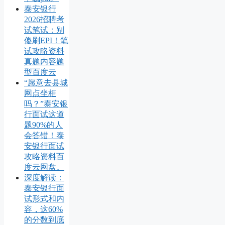
泰安银行
2026招聘考
试笔试：别
傻刷EPI！笔
试攻略资料
真题内容题
型百度云
“愿意去县城
网点坐柜
吗？”泰安银
行面试这道
题90%的人
会答错！泰
安银行面试
攻略资料百
度云网盘。
深度解读：
泰安银行面
试形式和内
容，这60%
的分数到底