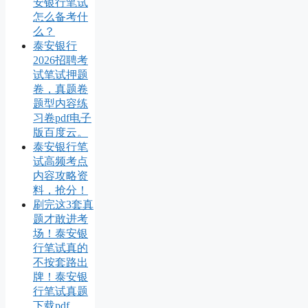
安银行笔试
怎么备考什
么？
泰安银行
2026招聘考
试笔试押题
卷，真题卷
题型内容练
习卷pdf电子
版百度云。
泰安银行笔
试高频考点
内容攻略资
料，抢分！
刷完这3套真
题才敢进考
场！泰安银
行笔试真的
不按套路出
牌！泰安银
行笔试真题
下载pdf。