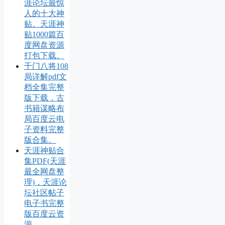
涯论坛最惊
人的十大神
贴。天涯神
贴1000篇百
度网盘资源
打包下载。
千门八将108
局详解pdf文
档全集完整
版下载，古
书籍谋略布
局百度云电
子资料完整
版合集。
天涯神贴合
集PDF(天涯
最全网盘整
理)，天涯论
坛社区帖子
电子书完整
版百度云资
源。