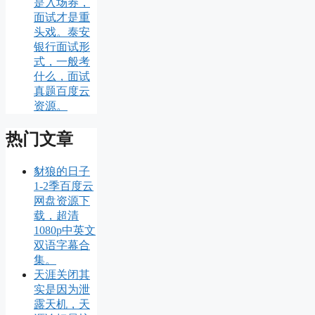
是入场券，
面试才是重
头戏。泰安
银行面试形
式，一般考
什么，面试
真题百度云
资源。
热门文章
豺狼的日子
1-2季百度云
网盘资源下
载，超清
1080p中英文
双语字幕合
集。
天涯关闭其
实是因为泄
露天机，天