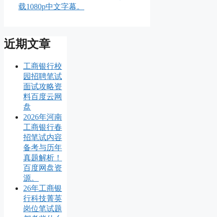
载1080p中文字幕。
近期文章
工商银行校
园招聘笔试
面试攻略资
料百度云网
盘
2026年河南
工商银行春
招笔试内容
备考与历年
真题解析！
百度网盘资
源。
26年工商银
行科技菁英
岗位笔试题