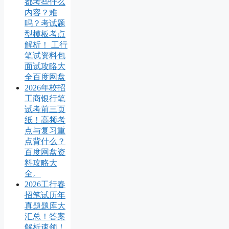
都考些什么
内容？难
吗？考试题
型模板考点
解析！ 工行
笔试资料包
面试攻略大
全百度网盘
2026年校招
工商银行笔
试考前三页
纸！高频考
点与复习重
点背什么？
百度网盘资
料攻略大
全。
2026工行春
招笔试历年
真题题库大
汇总！答案
解析速领！