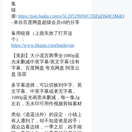
集
链
接:
https://pan.baidu.com/s/5L20529HWCOlZnD6djCtM4Q
–来自百度网盘超级会员v8的分享
备用链接（上面失效了打开这
个）：
https://www.hkpan.com/baiduyun
【美剧】大小谎言两季全1080p蓝
光未删减中英字幕/英文字幕/没有
字幕。百度网盘 夸克网盘 阿里云
盘 迅雷
多字幕选择，可以切换到中字、英
文字幕、中英字幕或者无字幕。
1080p蓝光画质未删减，每一集2g
左右，无水印可用作视频剪辑素材
类似《逍遥法外》的设定：小镇上
有人遭到了，却不知道谁是凶手；
观众边看边猜，一季之后，凶手揭