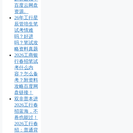
百度云网盘
资源。
26年工行星
辰管培生笔
试考情难
吗？好进
吗？笔试攻
略资料真题
2026工商银
行春招笔试
考什么内
容？怎么备
考？附资料
攻略百度网
盘链接！
双非普本进
2026工行春
招蓝海，不
卷也能过！
2026工行春
招：普通背