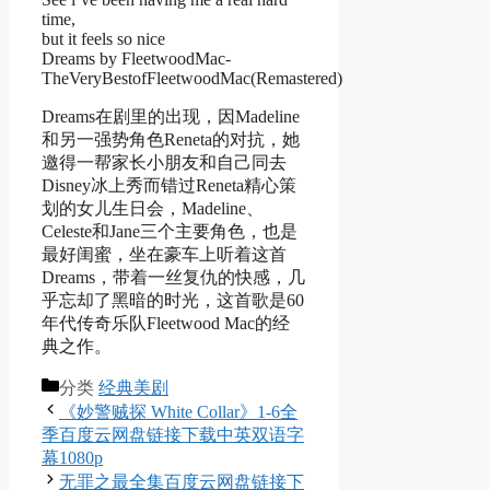
time,
but it feels so nice
Dreams by FleetwoodMac-
TheVeryBestofFleetwoodMac(Remastered)
Dreams在剧里的出现，因Madeline
和另一强势角色Reneta的对抗，她
邀得一帮家长小朋友和自己同去
Disney冰上秀而错过Reneta精心策
划的女儿生日会，Madeline、
Celeste和Jane三个主要角色，也是
最好闺蜜，坐在豪车上听着这首
Dreams，带着一丝复仇的快感，几
乎忘却了黑暗的时光，这首歌是60
年代传奇乐队Fleetwood Mac的经
典之作。
分类
经典美剧
《妙警贼探 White Collar》1-6全
季百度云网盘链接下载中英双语字
幕1080p
无罪之最全集百度云网盘链接下