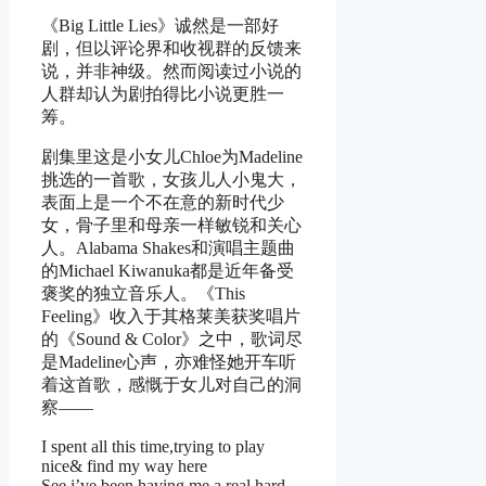
《Big Little Lies》诚然是一部好
剧，但以评论界和收视群的反馈来
说，并非神级。然而阅读过小说的
人群却认为剧拍得比小说更胜一
筹。
剧集里这是小女儿Chloe为Madeline
挑选的一首歌，女孩儿人小鬼大，
表面上是一个不在意的新时代少
女，骨子里和母亲一样敏锐和关心
人。Alabama Shakes和演唱主题曲
的Michael Kiwanuka都是近年备受
褒奖的独立音乐人。《This
Feeling》收入于其格莱美获奖唱片
的《Sound & Color》之中，歌词尽
是Madeline心声，亦难怪她开车听
着这首歌，感慨于女儿对自己的洞
察——
I spent all this time,trying to play
nice& find my way here
See i’ve been having me a real hard